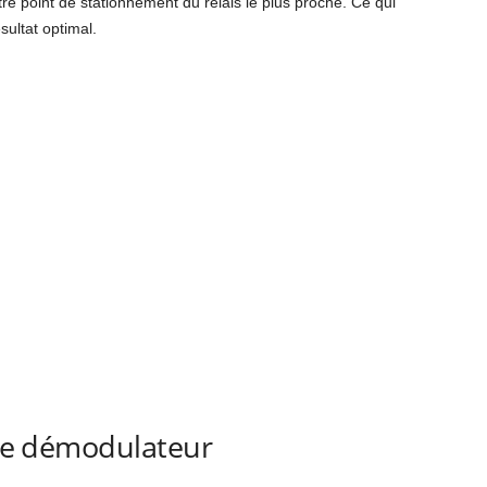
e point de stationnement du relais le plus proche. Ce qui
sultat optimal.
t le démodulateur