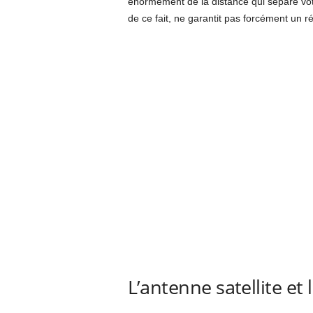
énormément de la distance qui sépare votr
de ce fait, ne garantit pas forcément un ré
L’antenne satellite e