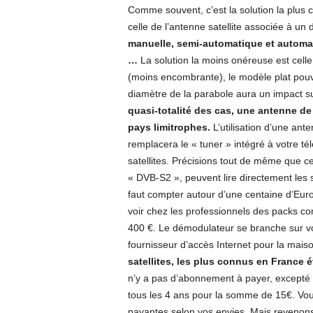
Comme souvent, c’est la solution la plus chè
celle de l’antenne satellite associée à un
manuelle, semi-automatique et automati
…
La solution la moins onéreuse est celle
(moins encombrante), le modèle plat pouv
diamètre de la parabole aura un impact su
quasi-totalité des cas, une antenne de
pays limitrophes.
L’utilisation d’une ante
remplacera le « tuner » intégré à votre t
satellites. Précisions tout de même que ce
« DVB-S2 », peuvent lire directement les s
faut compter autour d’une centaine d’Euro 
voir chez les professionnels des packs c
400 €. Le démodulateur se branche sur votr
fournisseur d’accès Internet pour la maiso
satellites, les plus connus en France
n’y a pas d’abonnement à payer, excepté
tous les 4 ans pour la somme de 15€. Vou
payantes selon vos envies. Mais revenons