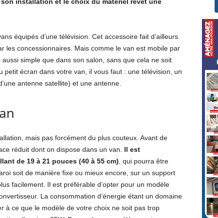
on installation et le choix du matériel revêt une
vans équipés d’une télévision. Cet accessoire fait d’ailleurs
r les concessionnaires. Mais comme le van est mobile par
s aussi simple que dans son salon, sans que cela ne soit
 petit écran dans votre van, il vous faut : une télévision, un
 d’une antenne satellite) et une antenne.
van
nstallation, mais pas forcément du plus couteux. Avant de
espace réduit dont on dispose dans un van.
Il est
ant de 19 à 21 pouces (40 à 55 cm)
, qui pourra être
roi soit de manière fixe ou mieux encore, sur un support
plus facilement. Il est préférable d’opter pour un modèle
 convertisseur. La consommation d’énergie étant un domaine
ller à ce que le modèle de votre choix ne soit pas trop