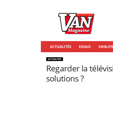
V
a
n
M
a
g
a
ACTUALITÉS
ESSAIS
VANLIF
z
i
n
ACTUALITÉS
e
Regarder la télévis
solutions ?