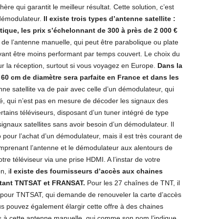
re qui garantit le meilleur résultat. Cette solution, c’est
 démodulateur.
Il existe trois types d’antenne satellite :
que, les prix s’échelonnant de 300 à près de 2 000 €
 de l’antenne manuelle, qui peut être parabolique ou plate
ant être moins performant par temps couvert. Le choix du
r la réception, surtout si vous voyagez en Europe.
Dans la
 60 cm de diamètre sera parfaite en France et dans les
nne satellite va de pair avec celle d’un démodulateur, qui
élé, qui n’est pas en mesure de décoder les signaux des
rtains téléviseurs, disposant d’un tuner intégré de type
ignaux satellites sans avoir besoin d’un démodulateur. Il
pour l’achat d’un démodulateur, mais il est très courant de
omprenant l’antenne et le démodulateur aux alentours de
e téléviseur via une prise HDMI. A l’instar de votre
n, i
l existe des fournisseurs d’accès aux chaines
 étant TNTSAT et FRANSAT.
Pour les 27 chaînes de TNT, il
 pour TNTSAT, qui demande de renouveler la carte d’accès
s pouvez également élargir cette offre à des chaines
 à cette antenne manuelle, qui comme son nom l’indique,