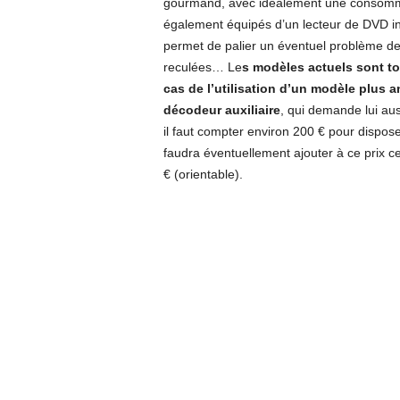
gourmand, avec idéalement une consomm
également équipés d’un lecteur de DVD int
permet de palier un éventuel problème de 
reculées… Le
s modèles actuels sont t
cas de l’utilisation d’un modèle plus a
décodeur auxiliaire
, qui demande lui au
il faut compter environ 200 € pour dispos
faudra éventuellement ajouter à ce prix ce
€ (orientable).