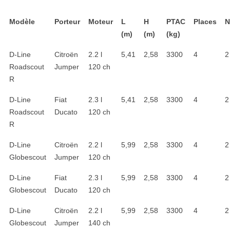
Modèle
Porteur
Moteur
L
H
PTAC
Places
N
(m)
(m)
(kg)
D-Line
Citroën
2.2 l
5,41
2,58
3300
4
2
Roadscout
Jumper
120 ch
R
D-Line
Fiat
2.3 l
5,41
2,58
3300
4
2
Roadscout
Ducato
120 ch
R
D-Line
Citroën
2.2 l
5,99
2,58
3300
4
2
Globescout
Jumper
120 ch
D-Line
Fiat
2.3 l
5,99
2,58
3300
4
2
Globescout
Ducato
120 ch
D-Line
Citroën
2.2 l
5,99
2,58
3300
4
2
Globescout
Jumper
140 ch