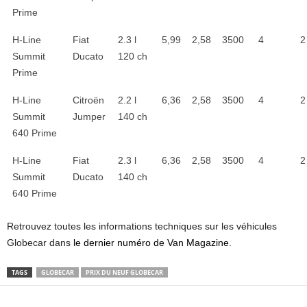
Prime
H-Line
Fiat
2.3 l
5,99
2,58
3500
4
2
Summit
Ducato
120 ch
Prime
H-Line
Citroën
2.2 l
6,36
2,58
3500
4
2
Summit
Jumper
140 ch
640 Prime
H-Line
Fiat
2.3 l
6,36
2,58
3500
4
2
Summit
Ducato
140 ch
640 Prime
Retrouvez toutes les informations techniques sur les véhicules
Globecar dans
le dernier numéro de Van Magazine
.
TAGS
GLOBECAR
PRIX DU NEUF GLOBECAR