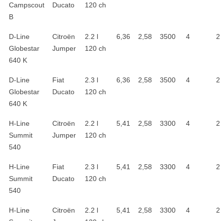
Campscout
Ducato
120 ch
B
D-Line
Citroën
2.2 l
6,36
2,58
3500
4
2
Globestar
Jumper
120 ch
640 K
D-Line
Fiat
2.3 l
6,36
2,58
3500
4
2
Globestar
Ducato
120 ch
640 K
H-Line
Citroën
2.2 l
5,41
2,58
3300
4
2
Summit
Jumper
120 ch
540
H-Line
Fiat
2.3 l
5,41
2,58
3300
4
2
Summit
Ducato
120 ch
540
H-Line
Citroën
2.2 l
5,41
2,58
3300
4
2