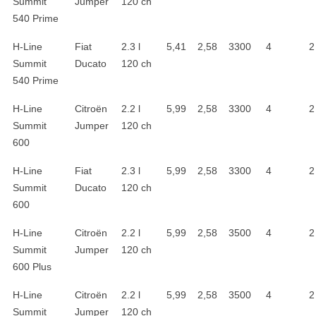
Summit
Jumper
120 ch
540 Prime
H-Line
Fiat
2.3 l
5,41
2,58
3300
4
2
Summit
Ducato
120 ch
540 Prime
H-Line
Citroën
2.2 l
5,99
2,58
3300
4
2
Summit
Jumper
120 ch
600
H-Line
Fiat
2.3 l
5,99
2,58
3300
4
2
Summit
Ducato
120 ch
600
H-Line
Citroën
2.2 l
5,99
2,58
3500
4
2
Summit
Jumper
120 ch
600 Plus
H-Line
Citroën
2.2 l
5,99
2,58
3500
4
2
Summit
Jumper
120 ch