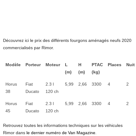
Découvrez ici le prix des différents fourgons aménagés neufs 2020
commercialisés par Rimor.
Modèle
Porteur
Moteur
L
H
PTAC
Places
Nuit
(m)
(m)
(kg)
Horus
Fiat
2.3 l
5,99
2,66
3300
4
2
38
Ducato
120 ch
Horus
Fiat
2.3 l
5,99
2,66
3300
4
2
45
Ducato
120 ch
Retrouvez toutes les informations techniques sur les véhicules
Rimor dans
le dernier numéro de Van Magazine
.