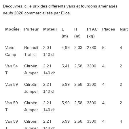
Découvrez ici le prix des différents vans et fourgons aménagés
neufs 2020 commercialisés par Elios.
Modèle
Porteur
Moteur
L
H
PTAC
Places
Nuit
(m)
(m)
(kg)
Vario
Renault
2.0 l
4,99
2,03
2780
5
4
Camp
Traffic
140 ch
Van 54
Citroën
2.2 l
5,41
2,58
3300
4
2
T
Jumper
140 ch
Van 59
Citroën
2.2 l
5,99
2,58
3300
4
2
Jumper
140 ch
Van 59
Citroën
2.2 l
5,99
2,58
3300
4
2
T
Jumper
140 ch
Van 59
Citroën
2.2 l
5,99
2,58
3300
4
4
T
Jumper
140 ch