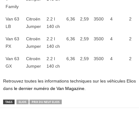
Family
Van 63
Citroën
2.2 l
6,36
2,59
3500
4
2
LB
Jumper
140 ch
Van 63
Citroën
2.2 l
6,36
2,59
3500
4
2
PX
Jumper
140 ch
Van 63
Citroën
2.2 l
6,36
2,59
3500
4
2
GX
Jumper
140 ch
Retrouvez toutes les informations techniques sur les véhicules Elios
dans
le dernier numéro de Van Magazine
.
TAGS
ELIOS
PRIX DU NEUF ELIOS