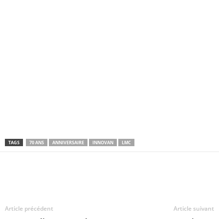
TAGS
70 ANS
ANNIVERSAIRE
INNOVAN
LMC
Article précédent
Article suivant